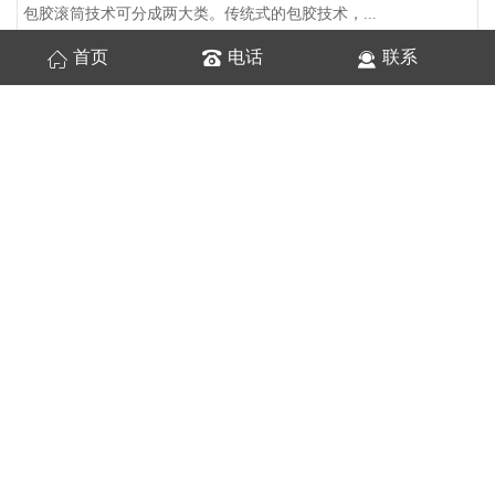
包胶滚筒技术可分成两大类。传统式的包胶技术，...
首页
电话
联系
包胶滚筒和传统滚筒对比有什么区别
包胶滚筒半硫化层胶板由于半硫化层的特性，它和...
包胶滚筒的配置选用
包胶滚筒输送机虽然并不是具体的输送机器设备，...
链板输送机的主要作用和功能
链板输送机由发动机、机头铁架子、尾舵、机尾后...
网链输送机的一般故障要如何处理
网链输送机网带跑偏是显然的常见故障问题：一、...
伸缩输送机设备的常见故障