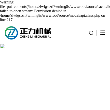
Warning:
file_put_contents(/home/zlwlgstzrl7wnlmg8s/wwwroot/source/cache/li
failed to open stream: Permission denied in
/home/zlwlgstzrl7wnlmg8s/wwwroot/source/model/api.class.php on
line 217