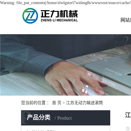
Warning: file_put_contents(/home/zlwlgstzrl7wnlmg8s/wwwroot/source/cache/li
网站
您当前的位置 ：
首 页
>
江苏无动力输送滚筒
P
江
产品分类
Product