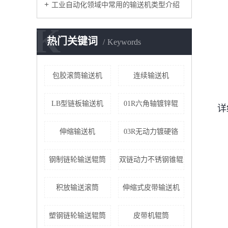
工业自动化领域中常用的输送机类型介绍
K
热门关键词
Keywords
包胶滚筒输送机
连续输送机
LB型链板输送机
01R六角轴镀锌辊
详
伸缩输送机
03R无动力镀硬铬
钢制链轮输送辊筒
双链动力不锈钢锥辊
积放输送滚筒
伸缩式皮带输送机
塑钢链轮输送辊筒
皮带机辊筒