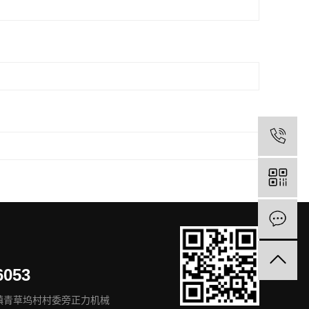
1
6053
镇青草坞村村委旁正力机械