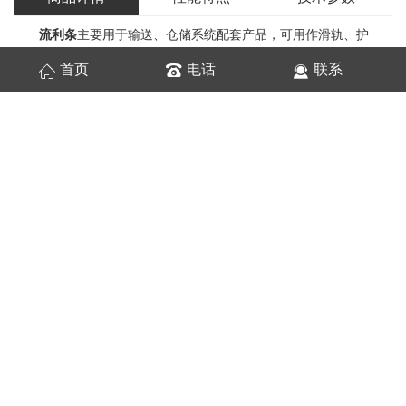
流利条
主要用于输送、仓储系统配套产品，可用作滑轨、护
栏、导向装置，滚动性能好、成本低。辊轮采用高品质的热塑性塑
首页
电话
联系
料制成，具有磨擦系数小、抗冲击、寿命长、耐酸碱性、耐潮湿等
优点。流利条的承载能力见下文。当货物重且超过额定负荷时，可
在一个通道安装多根流利条。安装倾斜度取决于重量以及流利架的
深度，一般取3° -6°（近似50%-90%）。通常在深度方向上每隔
600mm-800mm安装一根支撑梁以增强流利条的刚度。