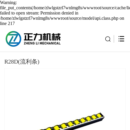
Warning:
file_put_contents(/home/zlwlgstzrl7wnlmg8s/wwwroot/source/cache/li
failed to open stream: Permission denied in
/home/zlwlgstzrl7wnlmg8s/wwwroot/source/model/api.class.php on
line 217
R28D(流利条)