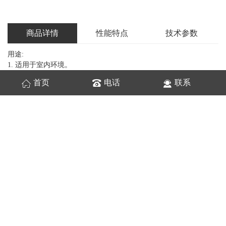
商品详情
性能特点
技术参数
用途:
1. 适用于室内环境。
2. 适用于各种食品行业的烘干、冷冻、热处理等输送。
首页
电话
联系
特点:
1. 经济实用，性价比高。
2. 人性化设计，易装配。
3. 运行平稳，噪音低。
4. 支腿高度可调节，适用范围大。
5. 表面静电喷漆，外关美观。