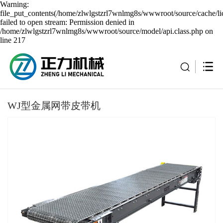
Warning:
file_put_contents(/home/zlwlgstzrl7wnlmg8s/wwwroot/source/cache/li
failed to open stream: Permission denied in
/home/zlwlgstzrl7wnlmg8s/wwwroot/source/model/api.class.php on
line 217
WJ型金属网带皮带机