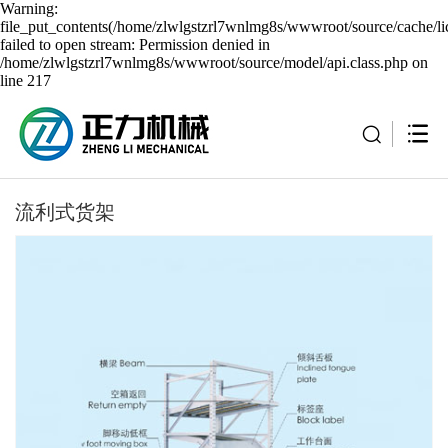
Warning:
file_put_contents(/home/zlwlgstzrl7wnlmg8s/wwwroot/source/cache/li
failed to open stream: Permission denied in
/home/zlwlgstzrl7wnlmg8s/wwwroot/source/model/api.class.php on
line 217
流利式货架