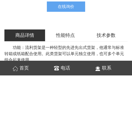
在线询价
商品详情
性能特点
技术参数
功能：流利货架是一种轻型的先进先出式货架，他通常与标准
转箱或纸箱配合使用。此类货架可以单元独立使用，也可多个单元
组合起来使用。
用途：广泛应用于仓库、工厂装配车间及各种配送中心等。
首页
电话
联系
特点：1、货物流转模式是先进先出；
2、安装方便、快捷、、容易搬动；
3、人工拣选方便、可安装电子标签显示器，可实现计算机辅助
拣货作业；
4、此货架结构简单、紧凑美观、无能耗、无噪音；
5、与其它货架相比作业效率可提高50%；
6、该货架轻便，移动方便。