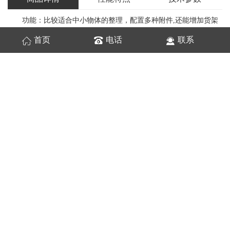
功能：比较适合中小物体的整理，配置多种附件,还能增加货架
的使用功能。
首页
电话
联系
用途：使用于汽车配件仓库、生产装配线、维修车间、各类产
品的配送中心
特点：整个货架全部采用轧型钢，做到全免紧固件，安装和拆
卸都非常方便、容易、整体结构简单