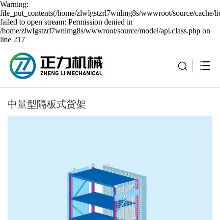
Warning:
file_put_contents(/home/zlwlgstzrl7wnlmg8s/wwwroot/source/cache/li
failed to open stream: Permission denied in
/home/zlwlgstzrl7wnlmg8s/wwwroot/source/model/api.class.php on
line 217
中量型隔板式货架