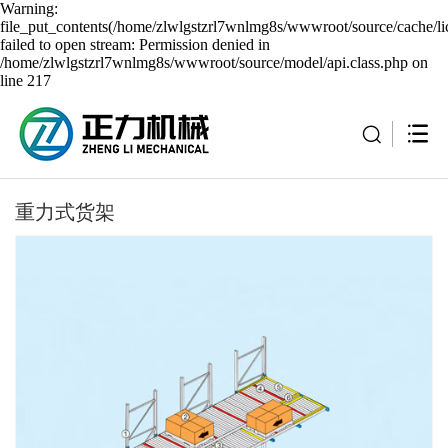
Warning:
file_put_contents(/home/zlwlgstzrl7wnlmg8s/wwwroot/source/cache/li
failed to open stream: Permission denied in
/home/zlwlgstzrl7wnlmg8s/wwwroot/source/model/api.class.php on
line 217
重力式货架