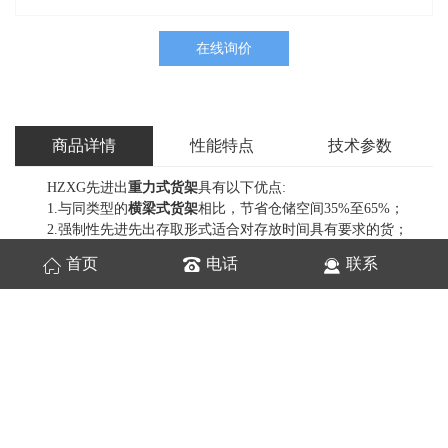
在线询价
商品详情
性能特点
技术参数
HZXG先进出
重力式货架
具有以下优点:
1.与同类型的
横梁式货架
相比，节省仓储空间35%至65%；
2.强制性先进先出存取形式适合对存放时间具有要求的货；
3.采用无动力重辊下滑支撑，不需要其他驱动装置，降低货架
首页
电话
联系
制造成本;
4.货架可两端存取.作业效率成倍提高。
1.采用冷弯型材，焊接牢固，表面热固化粉末喷涂，美观大
方。
2.入口处的寻向条对于进入货物的位置进行校正，使货物沿着
限定的辊道位置滑行，平稳而又不发生偏移。
3.若货物下滑到辊道末端时，其后的挡板翘起挡住后面货物，
使末端的货物与后面货物分离。
4.阻尼辊筒与直辊的表面紧贴，通过拉杆的拉力调节相应重货