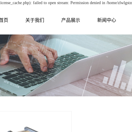
cense_cache.php): failed to open stream: Permission denied in /home/zlwlgst
首页
关于我们
产品展示
新闻中心