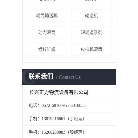
辊筒输送机
输送机
动力滚筒
短辊道系列
镀锌锥辊
皮带机滚筒
C
联系我们
Contact Us
长兴正力物流设备有限公司
电话：0572-6016095 / 6016053
手机：13819216661（丁经理）
手机：15268288883（殷经理）