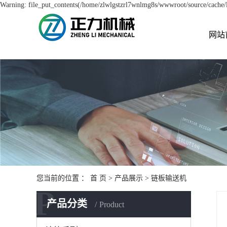
Warning: file_put_contents(/home/zlwlgstzrl7wnlmg8s/wwwroot/source/cache/li
网站
您当前的位置 ：
首 页
>
产品展示
>
链板输送机
P
产品分类
Product